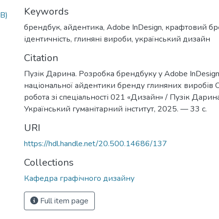
Keywords
B)
брендбук
,
айдентика
,
Adobe InDesign
,
крафтовий бр
ідентичність
,
глиняні вироби
,
український дизайн
Citation
Пузік Дарина. Розробка брендбуку у Adobe InDesign:
національної айдентики бренду глиняних виробів 
робота зі спецiальності 021 «Дизайн» / Пузік Дарина
Український гуманітарний інститут, 2025. — 33 с.
URI
https://hdl.handle.net/20.500.14686/137
Collections
Кафедра графічного дизайну
Full item page