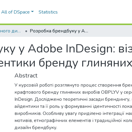
All of DSpace
Statistics
Кафедра графічного дизайну
Розробка брендбуку у Adobe InDesign: візуалізація національної айдентики бренду глиняних виробів OBPLYV
ку у Adobe InDesign: ві
ентики бренду глиняни
Abstract
У курсовій роботі розглянуто процес створення бре
крафтового бренду глиняних виробів OBPLYV у се
InDesign. Досліджено теоретичні засади брендингу, 
айдентики та її роль у формуванні ідентичності лок
виробників. Особливу увагу приділено інтеграції н
мотивів, етнографічних елементів і традиційної кол
дизайн брендбуку.