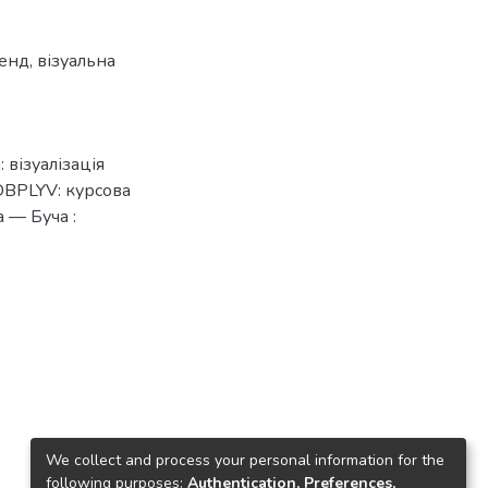
енд
,
візуальна
 візуалізація
OBPLYV: курсова
 — Буча :
We collect and process your personal information for the
following purposes:
Authentication, Preferences,