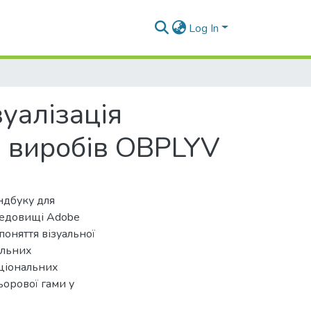
Log In
зуалізація
х виробів OBPLYV
ндбуку для
редовищі Adobe
поняття візуальної
альних
аціональних
ьорової гами у