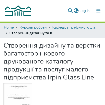
(current)
Log In
Communities & Collections
Home
Курсові роботи
Кафедра графічного дизайну
Створення дизайну та верстки багатосторінкового друкованого каталогу продукції та послуг малого підприємства Irpin Glass Line
All of DSpace
Створення дизайну та верстки
Statistics
багатосторінкового
друкованого каталогу
продукції та послуг малого
підприємства Irpin Glass Line