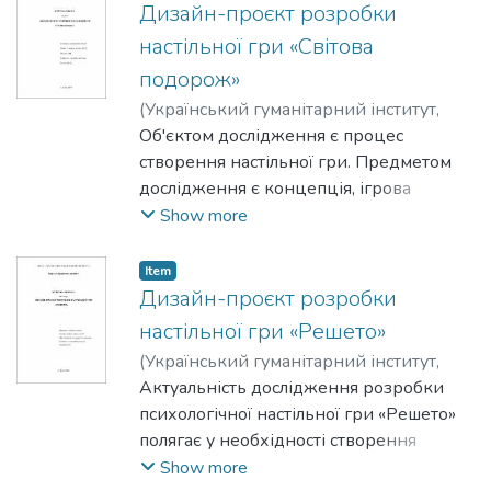
розробки власної настільної гри
Дизайн-проєкт розробки
«Студентський челендж». Для реалізації
настільної гри «Світова
поставленої мети потрібно виконати
подорож»
ряд завдань: охарактеризувати історія
(
Український гуманітарний інститут
,
зародження ігор; визначити
2024
Об'єктом дослідження є процес
)
Почіль А. М.
еволюційні зміни настільних ігор
створення настільної гри. Предметом
протягом історії людства;
дослідження є концепція, ігрова
ідентифікувати особливості розробки
механіка, правила та графічний дизайн
Show more
дизайн-проекту настільної гри;
гри "Світова подорож". Мета
визначити головну ідею настільної гри;
дослідження – розробити концепцію та
розробити дизайн настільної гри;
Item
правила нової настільної гри "Світова
Дизайн-проєкт розробки
розробити дизайн упаковки гри;
подорож", яка буде цікавою та
обґрунтувати кольорове рішення гри.
настільної гри «Решето»
захоплюючою для різних вікових груп.
(
Український гуманітарний інститут
,
Завдання включають: 1. Аналіз
2024
Актуальність дослідження розробки
)
Солом’яний Денис Русланович
існуючих настільних ігор та виявлення
психологічної настільної гри «Решето»
ключових елементів успішних ігор. 2.
полягає у необхідності створення
Розробка ігрової механіки та правил
доступного і ефективного інструменту
Show more
гри.