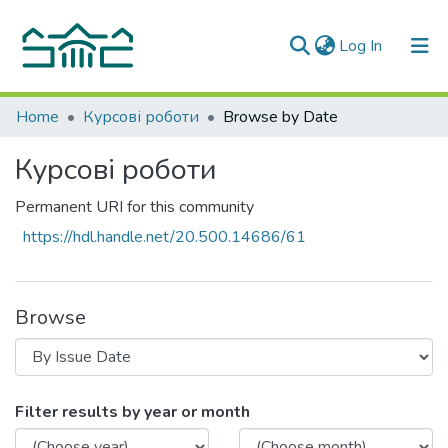
(current)
Log In
Communities & Collections
Home
Курсові роботи
Browse by Date
All of DSpace
Курсові роботи
Permanent URI for this community
https://hdl.handle.net/20.500.14686/61
Browse
Browsing Курсові роботи by Issue Date
Filter results by year or month