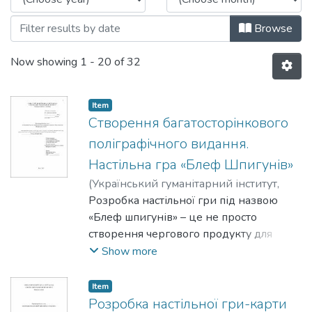
Browse
Now showing
1 - 20 of 32
Item
Створення багатосторінкового
поліграфічного видання.
Настільна гра «Блеф Шпигунів»
(
Український гуманітарний інститут
,
2023
Розробка настільної гри під назвою
)
Доманська Юліана
«Блеф шпигунів» – це не просто
створення чергового продукту для
розваг, а й процес, що вимагає
Show more
глибокого аналізу тематики, аудиторії,
ігрових механік та цілей. Від успіху
Item
цього процесу залежить не лише
Розробка настільної гри-карти